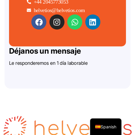
+44 2045773053
helvetios@helvetios.com
Déjanos un mensaje
Le responderemos en 1 día laborable
Spanish