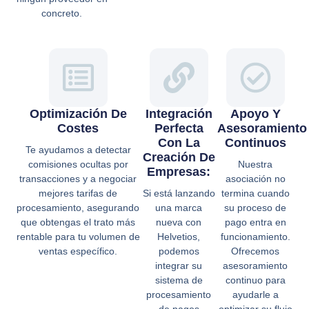
concreto.
Optimización De
Integración
Apoyo Y
Costes
Perfecta
Asesoramiento
Con La
Continuos
Te ayudamos a detectar
Creación De
comisiones ocultas por
Nuestra
Empresas:
transacciones y a negociar
asociación no
mejores tarifas de
Si está lanzando
termina cuando
procesamiento, asegurando
una marca
su proceso de
que obtengas el trato más
nueva con
pago entra en
rentable para tu volumen de
Helvetios,
funcionamiento.
ventas específico.
podemos
Ofrecemos
integrar su
asesoramiento
sistema de
continuo para
procesamiento
ayudarle a
de pagos
optimizar su flujo