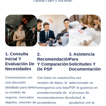
camino claro y eficiente:
1. Consulta
2.
3. Asistencia
Inicial Y
Recomendación
Para
Evaluación De
Y Comparación
Solicitudes Y
Necesidades
De PSP
Documentación
Comenzamos con
Con base en nuestra
Una vez
una discusión
revisión de datos, le
seleccionado un
detallada para definir
entregamos una lista
PSP, le guiamos en
su modelo de
preseleccionada de
el proceso de
negocio, mercados
recomendaciones de
solicitud, le
objetivo, volumen de
proveedores
ayudamos con la