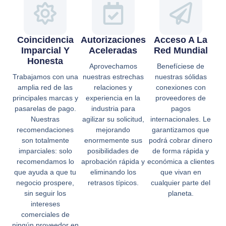
Coincidencia
Autorizaciones
Acceso A La
Imparcial Y
Aceleradas
Red Mundial
Honesta
Aprovechamos
Benefíciese de
Trabajamos con una
nuestras estrechas
nuestras sólidas
amplia red de las
relaciones y
conexiones con
principales marcas y
experiencia en la
proveedores de
pasarelas de pago.
industria para
pagos
Nuestras
agilizar su solicitud,
internacionales. Le
recomendaciones
mejorando
garantizamos que
son totalmente
enormemente sus
podrá cobrar dinero
imparciales: solo
posibilidades de
de forma rápida y
recomendamos lo
aprobación rápida y
económica a clientes
que ayuda a que tu
eliminando los
que vivan en
negocio prospere,
retrasos típicos.
cualquier parte del
sin seguir los
planeta.
intereses
comerciales de
ningún proveedor en