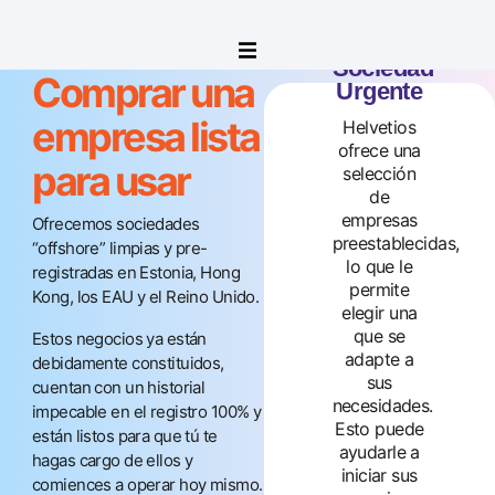
Sociedad
Comprar una
Urgente
Consejos
empresa lista
Helvetios
ofrece una
prácticos
para usar
selección
para empezar
de
empresas
Ofrecemos sociedades
con buen pie
preestablecidas,
“offshore” limpias y pre-
lo que le
registradas en Estonia, Hong
Proporcionamos recursos y
permite
Kong, los EAU y el Reino Unido.
orientación para ayudarle a
elegir una
organizar la contabilidad,
que se
Estos negocios ya están
mantener los registros y
adapte a
debidamente constituidos,
comprender los procesos
sus
cuentan con un historial
financieros clave. De este
necesidades.
impecable en el registro 100% y
modo, podrá centrarse en
Esto puede
están listos para que tú te
sus prioridades
ayudarle a
hagas cargo de ellos y
empresariales con
iniciar sus
comiences a operar hoy mismo.
confianza.