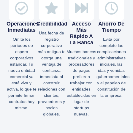
Operaciones
Credibilidad
Acceso
Ahorro De
Inmediatas
Más
Tiempo
Una fecha de
Rápido A
Omite los
registro
Evita por
La Banca
períodos de
corporativo
completo las
espera
más antigua te
Muchos bancos
complicaciones
corporativos
otorga una
tradicionales y
administrativas
estándar. Tu
ventaja de
procesadores
iniciales, las
nueva entidad
confianza
de pagos
idas y venidas
comercial ya
inmediata al
prefieren
gubernamentales
está viva y
construir
trabajar con
y el papeleo de
activa, lo que te
relaciones con
entidades
constitución de
permite firmar
clientes,
establecidas en
la empresa.
contratos hoy
proveedores y
lugar de
mismo.
socios
startups
globales.
nuevas.