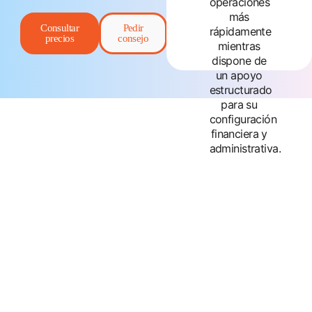
operaciones
más
Consultar
Pedir
rápidamente
Habla con los
precios
consejo
mientras
expertos
dispone de
un apoyo
estructurado
para su
configuración
financiera y
administrativa.