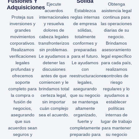
Fusiones Y
Sólida
Ejecute
Obtenga
Adquisiciones
acuerdos
Establezca
asistencia legal
Proteja sus
internacionales
reglas internas
continua para
inversiones y
y resuelva
de empresa
las operaciones
grandes
dolores de
sólidas,
diarias de su
movimientos
cabeza legales
totalmente
negocio.
corporativos.
transfronterizos
conformes y
Brindamos
Realizamos
sin problemas.
preparadas
asesoramiento
verificaciones
Le ayudamos a
para el futuro.
legal específico
legales
detener las
Le ayudamos
para cada país,
profundas y
discusiones
con
realizamos
ofrecemos
antes de que
reestructuraciones
controles de
soporte
comiencen y le
legales,
riesgo
completo para
brindamos total
asegurando
regulares y lo
la compra o
certeza legal,
que su negocio
ayudamos a
fusión de
sin importar
se mantenga
establecer
negocios,
cuán complejo
altamente
políticas
asegurando
sea el acuerdo.
organizado,
internas de
que sus
fuerte y
lugar de trabajo
acuerdos sean
completamente
para mantener
seguros y
preparado para
su negocio