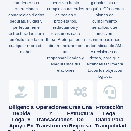
mantener sus
servicios hasta
globales sin un
operaciones
complejos acuerdos
rasguño. Ofrecemos
comerciales diarias
de socios y
planes de
seguras, fluidas y
propietarios,
cumplimiento
perfectamente
redactamos y
sencillos, que
estructuradas para
revisamos cada
incluyen
un éxito rápido en
línea. Protegemos tu
comprobaciones
cualquier mercado
dinero, aclaramos
automáticas de AML
global.
tus
y revisiones de
responsabilidades y
riesgo, para que
aseguramos tus
alcances fácilmente
relaciones.
todos los objetivos
legales.
Diligencia
Operaciones
Crea Una
Protección
Debida
Y
Estructura
Legal
Legal Y
Transacciones
De
Diaria Para
Apoyo En
Transfronterizas
Empresa
Tranquilidad