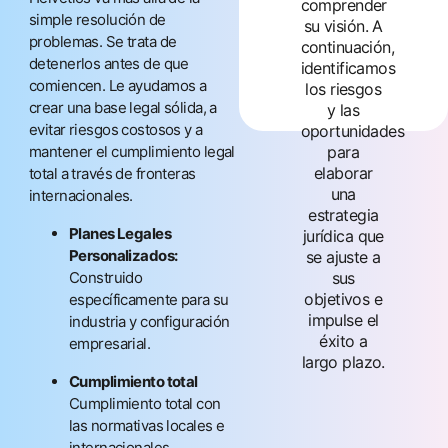
comprender
dirigir y hacer crecer su
simple resolución de
su visión. A
negocio.
problemas. Se trata de
continuación,
detenerlos antes de que
identificamos
comiencen. Le ayudamos a
los riesgos
Contáctanos
crear una base legal sólida, a
y las
evitar riesgos costosos y a
oportunidades
mantener el cumplimiento legal
para
elaborar
total a través de fronteras
una
internacionales.
estrategia
Planes Legales
jurídica que
Personalizados:
se ajuste a
Construido
sus
objetivos e
específicamente para su
impulse el
industria y configuración
éxito a
empresarial.
largo plazo.
Cumplimiento total
Cumplimiento total con
las normativas locales e
internacionales.