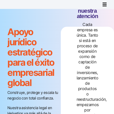
Sus
objetivos,
nuestra
atención
Cada
Apoyo
empresa es
En Helvetios sabemos que
única. Tanto
jurídico
una base jurídica sólida es
si está en
proceso de
clave para el éxito
estratégico
expansión
empresarial. Por eso
como de
nuestros servicios jurídicos
para el éxito
captación
están diseñados para ser
de
rápidos, claros y prácticos.
empresarial
inversiones,
Desde la redacción de
lanzamiento
contratos y la garantía de
global
de
cumplimiento hasta el
productos
apoyo a reestructuraciones
Construye, protege y escala tu
o
y fusiones y adquisiciones,
negocio con total confianza.
reestructuración,
nos ocupamos de las
empezamos
complejidades para que
Nuestra asistencia legal en
por
usted pueda centrarse en
Helvetios va más allá de la