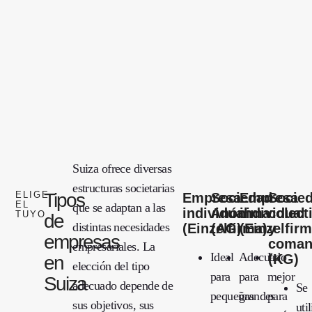
Suiza ofrece diversas
estructuras societarias
ELIGE
Tipos
Empresa
Sociedad
Empresa
Socie
EL
que se adaptan a las
individual
Anónima
individual
colect
TUYO
de
distintas necesidades
(Einzelfirma)
(AG)
(Einzelfirm
y
empresas
comand
empresariales. La
Ideal
Adecuado
Lo
(KG)
en
elección del tipo
para
para
mejor
Suiza
adecuado depende de
Se
pequeñas
grandes
para
sus objetivos, sus
uti