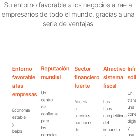
Su entorno favorable a los negocios atrae a
empresarios de todo el mundo, gracias a una
serie de ventajas
Reputación
Entorno
Sector
Atractivo
Inf
mundial
favorable
financiero
sistema
sól
a las
fuerte
fiscal
Un
Un
empresas
centro
tran
Acceda
Los
de
una
a
tipos
Economía
confianza
cone
servicios
competitivos
estable
para
digit
bancarios
del
y
los
y
de
impuesto
bajos
negocios
una