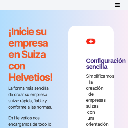
¡Inicie su
empresa
en Suiza
Desde el papeleo
hasta el
Configuración
con
cumplimiento de
sencilla
la normativa, nos
Helvetios!
Simplificamos
encargamos del
la
proceso para que
creación
La forma más sencilla
usted pueda
de
de crear su empresa
centrarse en
empresas
suiza: rápida, fiable y
hacer crecer su
suizas
conforme a las normas.
negocio.
con
En Helvetios nos
una
Obtener
orientación
encargamos de todo lo
una