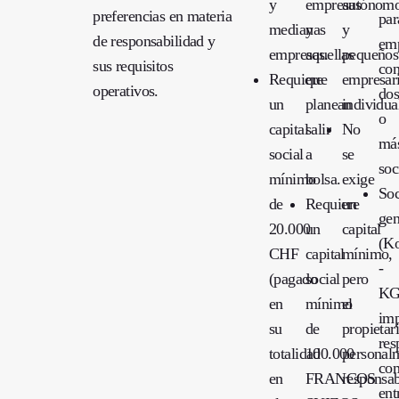
y
empresas
autónom
preferencias en materia
par
medianas
y
y
de responsabilidad y
em
empresas.
aquellas
pequeños
sus requisitos
co
Requiere
que
empresar
operativos.
dos
un
planean
individua
o
capital
salir
No
má
social
a
se
soc
mínimo
bolsa.
exige
Soc
de
Requiere
un
gen
20.000
un
capital
(Ko
CHF
capital
mínimo,
-
(pagado
social
pero
KG
en
mínimo
el
imp
su
de
propietar
res
totalidad
100.000
personal
com
en
FRANCOS
responsa
ent