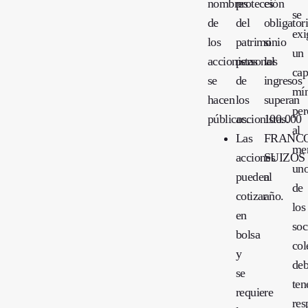
nombres
protección
es
se
de
del
obligator
exi
los
patrimonio
si
un
accionistas
personal
los
cap
se
de
ingresos
mí
hacen
los
superan
per
públicos.
accionistas.
100.000
al
Las
FRANC
me
acciones
SUIZOS
un
pueden
al
de
cotizar
año.
los
en
soc
bolsa
col
y
de
se
ten
requiere
res