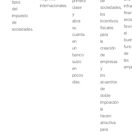
primera
de
tipos
internacionales.
infr
clase
sociedades,
del
fina
y
los
impuesto
exce
abra
incentivos
de
favo
su
fiscales
sociedades.
el
cuenta
para
bue
en
la
func
un
creación
de
banco
de
las
suizo
empresas
empr
en
y
pocos
los
días.
acuerdos
de
doble
imposición
la
hacen
atractiva
para