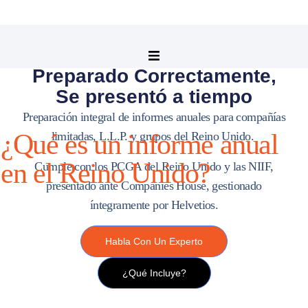
Informes anuales
en el Reino Unido:
Preparado Correctamente,
Se presentó a tiempo
Preparación integral de informes anuales para compañías
¿Qué es un informe anual
limitadas, L.L.P. y grupos del Reino Unido.
en el Reino Unido?
Cumple con los PCGA del Reino Unido y las NIIF,
presentado ante Companies House, gestionado
íntegramente por
Helvetios
.
Habla Con Un Experto
¿Qué Incluye?