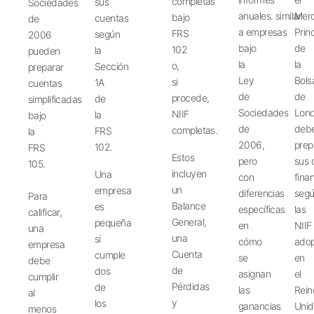
completas
sus
Sociedades
anuales.
similar
Mer
bajo
cuentas
de
a
empresas
Princ
FRS
según
2006
bajo
de
102
la
pueden
la
la
o,
Sección
preparar
Ley
Bols
si
1A
cuentas
de
de
procede,
de
simplificadas
Sociedades
Lon
NIIF
la
bajo
de
deb
completas.
FRS
la
2006,
prep
102.
FRS
Estos
pero
sus
105.
incluyen
Una
con
fina
un
empresa
diferencias
seg
Para
Balance
es
específicas
las
calificar,
General,
pequeña
en
NIIF
una
una
si
cómo
ado
empresa
Cuenta
cumple
se
en
debe
de
dos
asignan
el
cumplir
Pérdidas
de
las
Rein
al
y
los
ganancias
Uni
menos