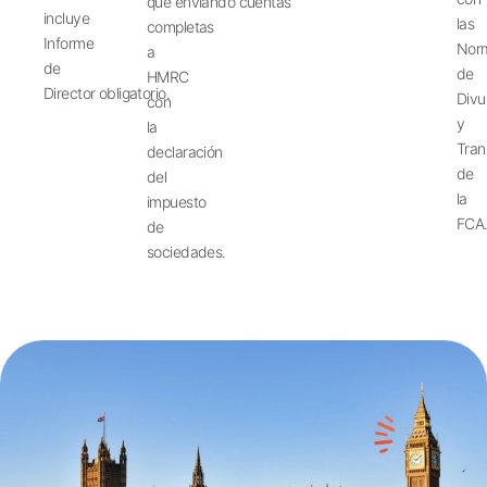
que
enviando
cuentas
incluye
las
completas
Informe
Nor
a
de
de
HMRC
Director
obligatorio
.
Divu
con
y
la
Tran
declaración
de
del
la
impuesto
FCA
de
sociedades.