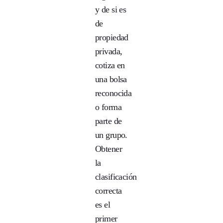
y de si es
de
propiedad
privada,
cotiza en
una bolsa
reconocida
o forma
parte de
un grupo.
Obtener
la
clasificación
correcta
es el
primer