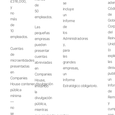
£316,000,
ade
se
de
y
Cód
incluye
50
no
de
un
empleados.
más
Gobi
Informe
de
Corp
de
Las
10
del
los
pequeñas
empleados.
Rein
Administradores
empresas
Uni
y,
pueden
Cuentas
(o
para
presentar
de
expl
las
cuentas
microentidades
las
grandes
abreviadas
presentadas
desv
empresas,
en
en
publ
un
Companies
Companies
un
Informe
House,
House
contener
divulgación
Info
Estratégico
obligatorio
.
limitando
pública
de
la
mínima
Rem
divulgación
—
y
pública,
no
cump
mientras
se
con