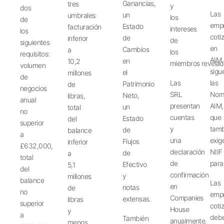
Ganancias,
tres
y
dos
Las
un
umbrales:
los
de
emp
Estado
facturación
intereses
los
coti
de
inferior
de
siguientes
en
Cambios
a
los
requisitos:
AIM
en
10,2
miembros
revela
volumen
sigu
el
millones
de
Las
las
Patrimonio
de
negocios
SRL
Nor
Neto,
libras,
anual
presentan
AIM,
un
total
no
cuentas
que
Estado
del
superior
y
tam
de
balance
a
una
exig
Flujos
inferior
£632,000,
declaración
NIIF
de
a
total
de
par
Efectivo
5,1
del
confirmación
y
millones
balance
Las
en
notas
de
no
emp
Companies
extensas.
libras
superior
coti
House
y
a
deb
También
anualmente.
menos