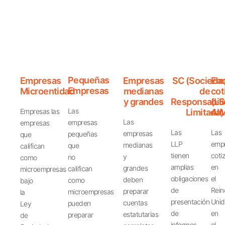
Pequeñas
Empresas
Empresas
SC (Socieda
Em
Empresas
Microentidad
medianas
de
cot
y grandes
Responsabil
(LS
Las
Empresas
las
Limitada)
AI
Las
empresas
empresas
Las
Las
empresas
pequeñas
que
LLP
emp
medianas
que
califican
tienen
coti
y
no
como
amplias
en
grandes
califican
microempresas
obligaciones
el
deben
como
bajo
de
Rein
preparar
microempresas
la
presentación
Uni
cuentas
pueden
Ley
de
en
estatutarias
preparar
de
informes
el