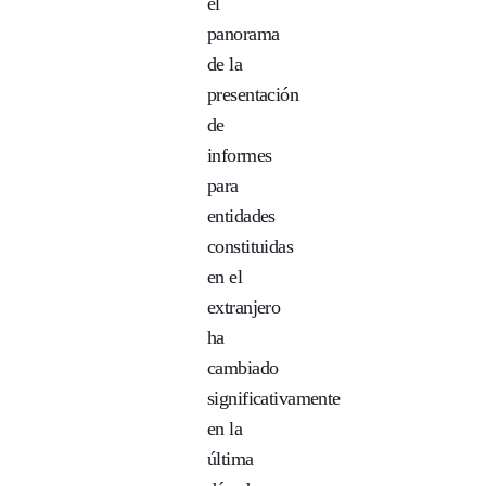
el
panorama
de la
presentación
de
informes
para
entidades
constituidas
en el
extranjero
ha
cambiado
significativamente
en la
última