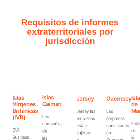
Requisitos de informes
extraterritoriales por
jurisdicción
Islas
Islas
Isla
Jersey
Guernsey
Caimán
Vírgenes
de
Británicas
Ma
Jersey
las
Las
Las
(IVB)
empresas
empresas
Emp
compañías
están
constituidas
BVI
de
de
sujetas
en
Business
la
las
a
Guernsey