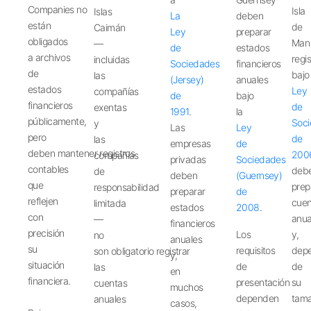
Companies
no
Isla
Islas
La
deben
están
de
Caimán
Ley
preparar
obligados
Man
—
de
estados
a
archivos
regi
incluidas
Sociedades
financieros
de
bajo
las
(Jersey)
anuales
estados
Ley
compañías
de
bajo
financieros
de
exentas
1991
.
la
públicamente,
Soc
y
Las
Ley
pero
de
las
empresas
de
deben
mantener
registros
200
compañías
privadas
Sociedades
contables
deb
de
deben
(Guernsey)
que
prep
responsabilidad
preparar
de
reflejen
cuen
limitada
estados
2008
.
con
anua
—
financieros
precisión
Los
y,
no
anuales
su
requisitos
dep
son
obligatorio
registrar
y,
situación
de
de
las
en
financiera.
presentación
su
cuentas
muchos
dependen
tam
anuales
casos,