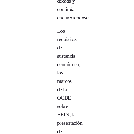
década y
continúa
endureciéndose.
Los
requisitos
de
sustancia
económica,
los
marcos
de la
OCDE
sobre
BEPS, la
presentación
de