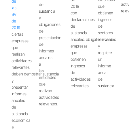
de
acti
de
2019,
que
las
rele
sustancia
con
obtienen
BVI
y
declaraciones
ingresos
de
obligaciones
de
de
2019
,
de
sustancia
sectores
ciertas
presentación
anuales.
obligatorio
relevantes
para
empresas
de
empresas
y
que
informes
que
requiere
realizan
anuales
obtienen
un
actividades
a
ingresos
informe
relevantes
las
de
anual
deben
demostrar
sustancia
entidades
actividades
de
y
que
relevantes.
sustancia.
presentar
realizan
informes
actividades
anuales
relevantes.
de
sustancia
económica
a