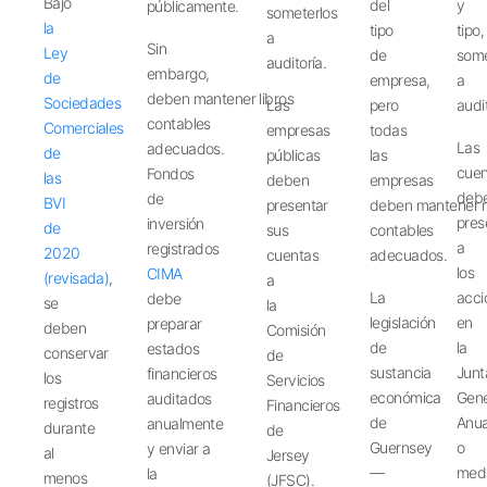
Bajo
del
y
públicamente.
someterlos
la
tipo
tipo,
a
Sin
Ley
de
some
auditoría.
embargo,
de
empresa,
a
deben
mantener
libros
Sociedades
Las
pero
audi
contables
Comerciales
empresas
todas
Las
adecuados.
de
públicas
las
cuen
Fondos
las
deben
empresas
deb
de
BVI
presentar
deben
mantener
r
pres
inversión
de
sus
contables
a
registrados
2020
cuentas
adecuados.
los
CIMA
(revisada)
,
a
La
acci
debe
se
la
legislación
en
preparar
deben
Comisión
de
la
estados
conservar
de
sustancia
Junt
financieros
los
Servicios
económica
Gene
auditados
registros
Financieros
de
Anua
anualmente
durante
de
Guernsey
o
y
enviar
a
al
Jersey
—
med
la
menos
(JFSC).