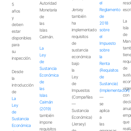
el
reso
Autoridad
5
Jersey
Reglamento
escr
Monetaria
años
también
de
de
y
La
ha
2018
las
deben
Isla
implementado
sobre
Islas
estar
de
requisitos
el
Caimán.
disponibles
Man
de
Impuesto
para
tam
La
sustancia
sobre
su
tien
Ley
económica
la
inspección.
requ
de
bajo
Renta
de
Sustancia
la
(Requisitos
Desde
sust
Económica
Ley
de
la
eco
de
de
Sustancia)
introducción
vige
las
Impuestos
(Implementación)
de
con
Islas
(Compañías
—
La
decl
Caimán
—
se
Ley
anu
(2019)
Sustancia
aplica
de
emp
también
Económica)
a
Sustancia
que
impone
(Jersey)
las
Económica
real
requisitos
de
empresas