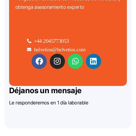
obtenga asesoramiento experto
+44 2045773053
helvetios@helvetios.com
Déjanos un mensaje
Le responderemos en 1 día laborable