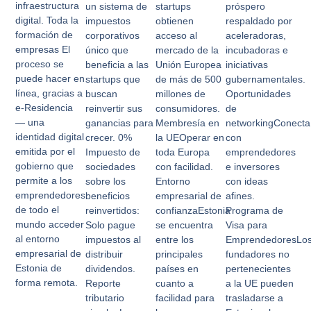
infraestructura
un sistema de
startups
próspero
digital. Toda la
impuestos
obtienen
respaldado por
formación de
corporativos
acceso al
aceleradoras,
empresas
El
único que
mercado de la
incubadoras e
proceso se
beneficia a las
Unión Europea
iniciativas
puede hacer en
startups que
de más de 500
gubernamentales.
línea, gracias a
buscan
millones de
Oportunidades
e-Residencia
reinvertir sus
consumidores.
de
— una
ganancias para
Membresía en
networking
Conecta
identidad digital
crecer.
0%
la UE
Operar en
con
emitida por el
Impuesto de
toda Europa
emprendedores
gobierno que
sociedades
con facilidad.
e inversores
permite a los
sobre los
Entorno
con ideas
emprendedores
beneficios
empresarial de
afines.
de todo el
reinvertidos:
confianza
Estonia
Programa de
mundo acceder
Solo pague
se encuentra
Visa para
al entorno
impuestos al
entre los
Emprendedores
Lo
empresarial de
distribuir
principales
fundadores no
Estonia de
dividendos.
países en
pertenecientes
forma remota.
Reporte
cuanto a
a la UE pueden
tributario
facilidad para
trasladarse a