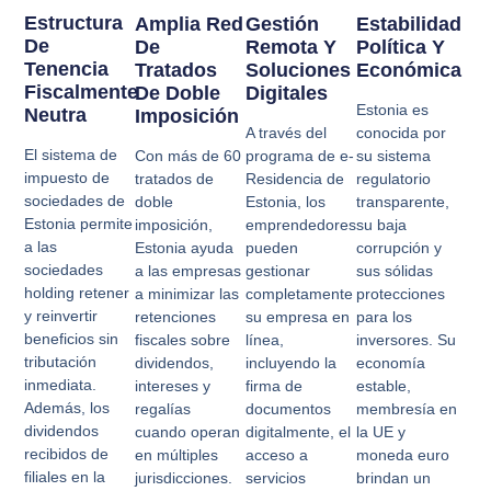
Estructura
Amplia Red
Gestión
Estabilidad
De
De
Remota Y
Política Y
Tenencia
Tratados
Soluciones
Económica
Fiscalmente
De Doble
Digitales
Estonia es
Neutra
Imposición
A través del
conocida por
El sistema de
Con más de 60
programa de e-
su sistema
impuesto de
tratados de
Residencia de
regulatorio
sociedades de
doble
Estonia, los
transparente,
Estonia permite
imposición,
emprendedores
su baja
a las
Estonia ayuda
pueden
corrupción y
sociedades
a las empresas
gestionar
sus sólidas
holding retener
a minimizar las
completamente
protecciones
y reinvertir
retenciones
su empresa en
para los
beneficios sin
fiscales sobre
línea,
inversores. Su
tributación
dividendos,
incluyendo la
economía
inmediata.
intereses y
firma de
estable,
Además, los
regalías
documentos
membresía en
dividendos
cuando operan
digitalmente, el
la UE y
recibidos de
en múltiples
acceso a
moneda euro
filiales en la
jurisdicciones.
servicios
brindan un