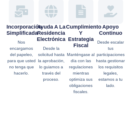
Incorporación
Ayuda A La
Cumplimiento
Apoyo
Simplificada
Residencia
Y
Continuo
Electrónica
Estrategia
Nos
Desde escalar
Fiscal
encargamos
Desde la
tus
del papeleo,
solicitud hasta
Manténgase al
participaciones
para que usted
la aprobación,
día con las
hasta gestionar
no tenga que
lo guiamos a
regulaciones
los requisitos
hacerlo.
través del
mientras
legales,
proceso.
optimiza sus
estamos a tu
obligaciones
lado.
fiscales.