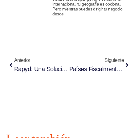
internacional, tu geografía es opcional.
Pero mientras puedes dirigir tu negocio
desde
Anterior
Siguiente
Rapyd: Una Solución Global De Pago Para Empresas
Países Fiscalmente Más Favorables Para Empresas En 2026: Dónde Reducir Legalmente Los Impuestos Corporativos