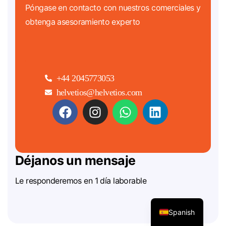
Póngase en contacto con nuestros comerciales y
obtenga asesoramiento experto
+44 2045773053
helvetios@helvetios.com
Déjanos un mensaje
Le responderemos en 1 día laborable
Spanish