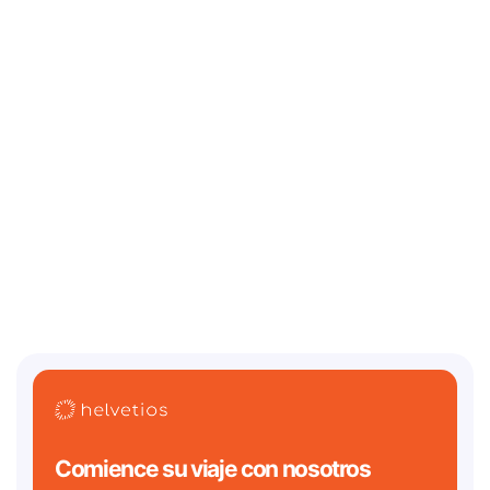
13 de julio de 2026
¿Dónde debería incorporarse una startup de IA/Web3
en 2026? Desafíos legales y las mejores
jurisdicciones
Dos de los relojes regulatorios más importantes en la historia de la
tecnología vencen ambos en 2026. En el cripto
Comience su viaje con nosotros