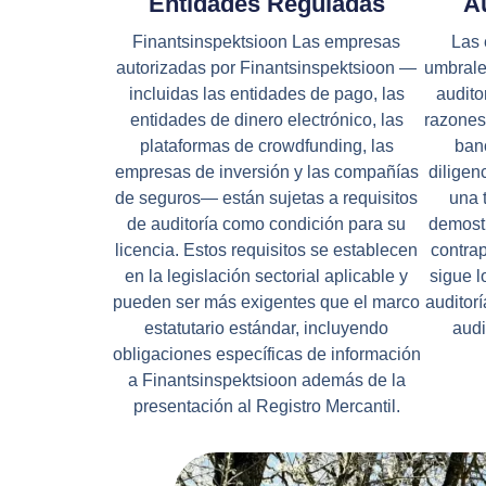
Entidades Reguladas
Au
Finantsinspektsioon Las empresas
Las 
autorizadas por Finantsinspektsioon —
umbrale
incluidas las entidades de pago, las
audito
entidades de dinero electrónico, las
razones
plataformas de crowdfunding, las
banc
empresas de inversión y las compañías
diligen
de seguros— están sujetas a requisitos
una 
de auditoría como condición para su
demostr
licencia. Estos requisitos se establecen
contrap
en la legislación sectorial aplicable y
sigue 
pueden ser más exigentes que el marco
auditor
estatutario estándar, incluyendo
audi
obligaciones específicas de información
a Finantsinspektsioon además de la
presentación al Registro Mercantil.