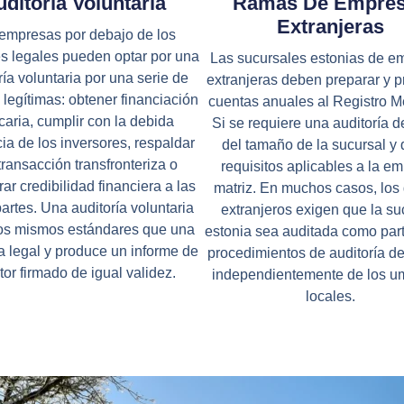
ditoría Voluntaria
Ramas De Empre
Extranjeras
empresas por debajo de los
s legales pueden optar por una
Las sucursales estonias de e
ría voluntaria por una serie de
extranjeras deben preparar y p
 legítimas: obtener financiación
cuentas anuales al Registro Me
aria, cumplir con la debida
Si se requiere una auditoría 
cia de los inversores, respaldar
del tamaño de la sucursal y 
transacción transfronteriza o
requisitos aplicables a la e
ar credibilidad financiera a las
matriz. En muchos casos, los
artes. Una auditoría voluntaria
extranjeros exigen que la su
los mismos estándares que una
estonia sea auditada como part
ía legal y produce un informe de
procedimientos de auditoría de
tor firmado de igual validez.
independientemente de los u
locales.