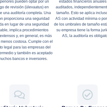
uperiores pueden optar por un
estados financieros anuales
go de revisión (ülevaatus) en
auditados, independientement
de una auditoría completa. Una
tamaño. Esto se aplica inclus
ión proporciona una seguridad
AS con actividad mínima o po
ada en lugar de una seguridad
de los umbrales de tamaño está
able, implica procedimientos
su empresa tiene la forma jurí
xtensos y, en general, es más
AS, la auditoría es obligato
y menos costosa. Cumple con el
ito legal para las empresas del
ntermedio y también es aceptado
muchos bancos e inversores.