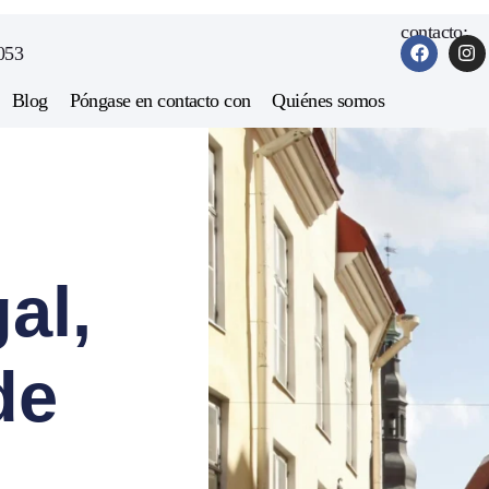
contacto:
053
Blog
Póngase en contacto con
Quiénes somos
al,
de