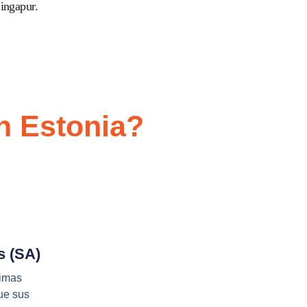
ingapur.
n Estonia?
s (SA)
nimas
ue sus