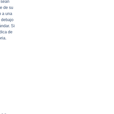
 sean
e de su
o a una
r debajo
ndar. Si
dica de
ria.