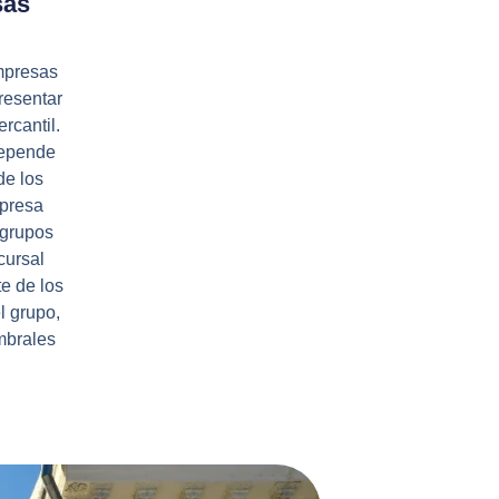
sas
mpresas
resentar
rcantil.
depende
de los
mpresa
 grupos
cursal
e de los
l grupo,
mbrales