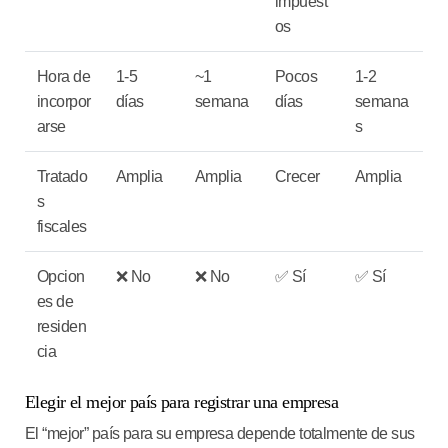
impuest
os
Hora de
1-5
~1
Pocos
1-2
incorpor
días
semana
días
semana
arse
s
Tratado
Amplia
Amplia
Crecer
Amplia
s
fiscales
Opcion
❌ No
❌ No
✅ Sí
✅ Sí
es de
residen
cia
Elegir el mejor país para registrar una empresa
El “mejor” país para su empresa depende totalmente de sus