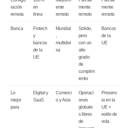
ración
en
ente
mente
mente
remota
línea
remoto
remoto
remoto
Banca
Fintech
Mundial
Sólido,
Bancos
y
,
pero
de la
bancos
multidivi
con un
UE
de la
sa
alto
UE
grado
de
cumplim
iento
Lo
Digital y
Comerci
Operaci
Presenc
mejor
SaaS
o y Asia
ones
ia en la
para
globale
UE +
s libres
estilo de
de
vida