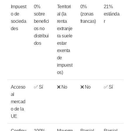
Impuest
0%
Territori
0%
21%
o de
sobre
al (la
(zonas
estánda
socieda
benefici
renta
francas)
r
des
os no
extranje
distribui
ra suele
dos
estar
exenta
de
impuest
os)
Acceso
✅ Sí
❌ No
❌ No
✅ Sí
al
mercad
o de la
UE
Configu
100%
Mayorm
Parcial
Parcial