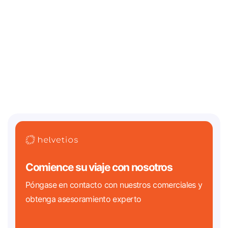
¿Dónde debería incorporarse una startup de IA/Web3
en 2026? Desafíos legales y las mejores
jurisdicciones
Dos de los relojes regulatorios más importantes en la historia de la
tecnología vencen ambos en 2026. En el cripto
Comience su viaje con nosotros
Póngase en contacto con nuestros comerciales y
obtenga asesoramiento experto