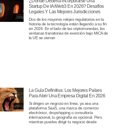
¿Dónde Debería Incorporarse Una
Startup De IA/Web3 En 2026? Desafíos
Legales Y Las Mejores Jurisdicciones
Dos de los mayores relojes regulatorios en la
historia de la tecnología están llegando a su fin
en 2026. En el lado de las criptomonedas, las
ventanas transitorias de exención bajo MiCA de
la UE se cierran
La Guía Definitiva: Los Mejores Países
Para Abrir Una Empresa Digital En 2026
Si diriges un negocio en línea, ya sea una
plataforma SaaS, una marca de comercio
electrónico, dropshipping o consultoría
internacional, tu geografía es opcional. Pero
mientras puedes dirigir tu negocio desde