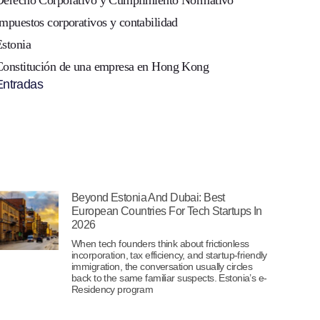
Derecho Corporativo y Cumplimiento Normativo
mpuestos corporativos y contabilidad
Estonia
Constitución de una empresa en Hong Kong
ntradas
Beyond Estonia And Dubai: Best
European Countries For Tech Startups In
2026
When tech founders think about frictionless
incorporation, tax efficiency, and startup-friendly
immigration, the conversation usually circles
back to the same familiar suspects. Estonia’s e-
Residency program