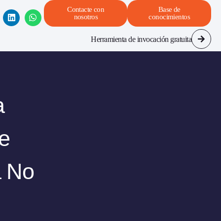
Contacte con
Base de
nosotros
conocimientos
Herramienta de invocación gratuita
a
e
a No