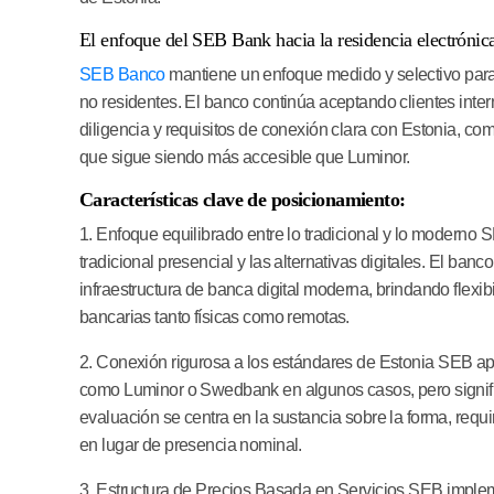
El enfoque del SEB Bank hacia la residencia electrónica
SEB Banco
mantiene un enfoque medido y selectivo para 
no residentes. El banco continúa aceptando clientes inter
diligencia y requisitos de conexión clara con Estonia, c
que sigue siendo más accesible que Luminor.
Características clave de posicionamiento:
1. Enfoque equilibrado entre lo tradicional y lo moderno
SE
tradicional presencial y las alternativas digitales. El ban
infraestructura de banca digital moderna, brindando flex
bancarias tanto físicas como remotas.
2. Conexión rigurosa a los estándares de Estonia
SEB apli
como Luminor o Swedbank en algunos casos, pero signi
evaluación se centra en la sustancia sobre la forma, req
en lugar de presencia nominal.
3. Estructura de Precios Basada en Servicios
SEB impleme