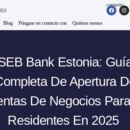
contacto:
053
Blog
Póngase en contacto con
Quiénes somos
SEB Bank Estonia: Guí
Completa De Apertura D
ntas De Negocios Par
Residentes En 2025