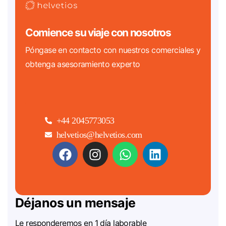
Comience su viaje con nosotros
Póngase en contacto con nuestros comerciales y
obtenga asesoramiento experto
+44 2045773053
helvetios@helvetios.com
Déjanos un mensaje
Le responderemos en 1 día laborable